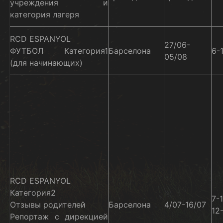
учреждения и
категория лагеря
RCD ESPANYOL
27/06-
ФУТБОЛ Категория1
Барселона
6-
05/08
(для начинающих)
RCD ESPANYOL
Категория2
7-1
Отзывы родителей
Барселона
4/07-16/07
12
Репортаж с дирекцией