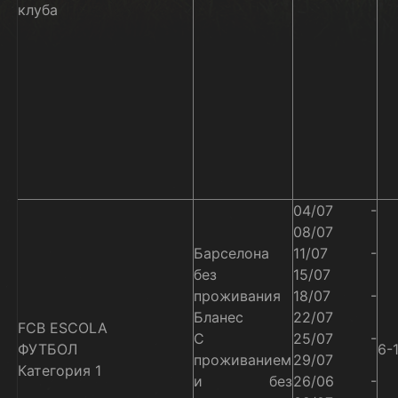
клуба
04/07 -
08/07
Барселона
11/07 -
без
15/07
проживания
18/07 -
Бланес
22/07
FCB ESCOLA
С
25/07 -
ФУТБОЛ
6-
проживанием
29/07
Категория 1
и без
26/06 -