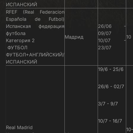
ИСПАНСКИЙ
RFEF (Real Federacion
Española de Futbol)
Испанская федерация
26/06 -
футбола
09/07
Мадрид
10 
Категория 2
10/07 -
ФУТБОЛ
23/07
ФУТБОЛ+АНГЛИЙСКИЙ/
ИСПАНСКИЙ
19/6 - 25/6
26/6 - 02/7
3/7 - 9/7
10/7 - 16/7
Real Madrid
10