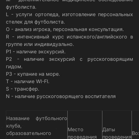
футболиста.
L - услуги ортопеда, изготовление персональных
стелек для футболиста.
O - анализ игрока, персональная консультация.
R - интенсивный курс испанского/английского в
группе или индивидуально.
P1 - наличие экскурсий.
Р2 - наличие экскурсий с русскоговорящим
гидом.
Р3 - купание на море.
T - наличие WI-FI.
S - трансфер.
N - наличие русскоговорящего воспитателя
Название футбольного
клуба,
Место
Даты
образовательного
Во
проведения
проведения