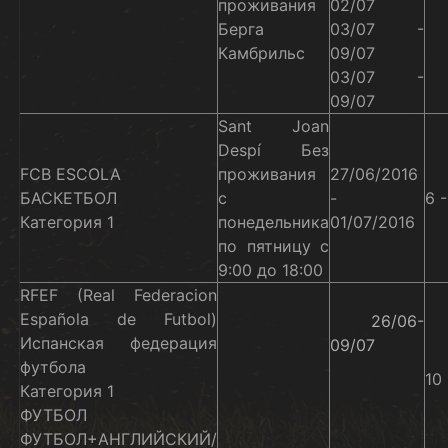
проживания
02/07
Берга
03/07 -
Камбрильс
09/07
03/07 -
09/07
Sant Joan
Despí Без
FCB ESCOLA
проживания
27/06/2016
БАСКЕТБОЛ
с
-
6 -
Категория 1
понедельника
01/07/2016
по пятницу с
9:00 до 18:00
RFEF (Real Federacion
Española de Futbol)
26/06-
Испанская федерация
09/07
футбола
10 
Категория 1
ФУТБОЛ
ФУТБОЛ+АНГЛИЙСКИЙ/