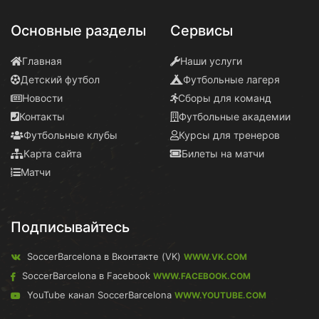
Основные разделы
Сервисы
Главная
Наши услуги
Детский футбол
Футбольные лагеря
Новости
Сборы для команд
Контакты
Футбольные академии
Футбольные клубы
Курсы для тренеров
Карта сайта
Билеты на матчи
Матчи
Подписывайтесь
SoccerBarcelona в Вконтакте (VK)
WWW.VK.COM
SoccerBarcelona в Facebook
WWW.FACEBOOK.COM
YouTube канал SoccerBarcelona
WWW.YOUTUBE.COM