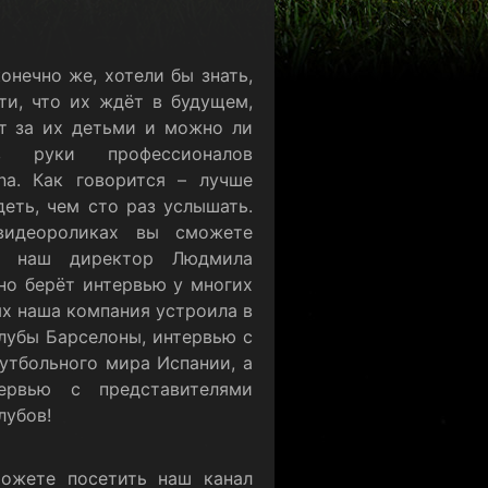
онечно же, хотели бы знать,
ти, что их ждёт в будущем,
т за их детьми и можно ли
в руки профессионалов
ona. Как говорится – лучше
деть, чем сто раз услышать.
видеороликах вы сможете
ак наш директор Людмила
но берёт интервью у многих
ых наша компания устроила в
лубы Барселоны, интервью с
утбольного мира Испании, а
ервью с представителями
лубов!
ожете посетить наш канал