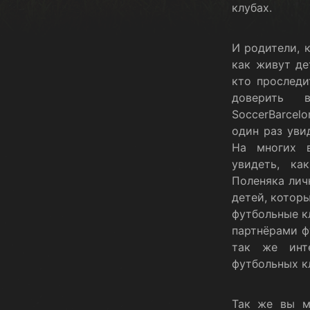
клубах.
И родители, к
как живут де
кто проследи
доверить 
SoccerBarcel
один раз уви
На многих 
увидеть, к
Поленяка лич
детей, котор
футбольные к
партнёрами ф
так же инт
футбольных к
Так же вы м