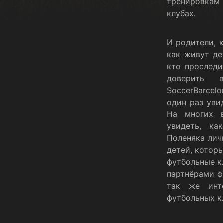
тренировкам
клубах.
И родители, к
как живут де
кто проследи
доверить 
SoccerBarcel
один раз уви
На многих 
увидеть, к
Поленяка лич
детей, котор
футбольные к
партнёрами ф
так же инт
футбольных к