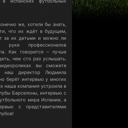
 в испанских футбольных
онечно же, хотели бы знать,
ти, что их ждёт в будущем,
т за их детьми и можно ли
в руки профессионалов
ona. Как говорится – лучше
деть, чем сто раз услышать.
видеороликах вы сможете
ак наш директор Людмила
но берёт интервью у многих
ых наша компания устроила в
лубы Барселоны, интервью с
утбольного мира Испании, а
ервью с представителями
лубов!